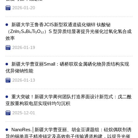
2026-01-20
新疆大学王鲁香JCIS新型双通道硫化铟锌 钛酸铋
（ZnIn₂S₄Bi₄Ti₃O₁₂）S 型异质结显著提升光催化过氧化氢合成
效率
2026-01-19
新疆大学曹亚丽Small：硒桥联双金属硒化物异质结构实现
优异储钠性能
2026-01-13
重大突破！新疆大学蔺何团队打造界面设计新范式：戊二酰
亚胺重构双电层实现锌均匀沉积
2025-12-01
NanoRes.│新疆大学曹亚丽、胡金豆课题组：硅烷偶联剂诱
导的铜单原子精准锚定及高效电子传输通道构建，以提升光催