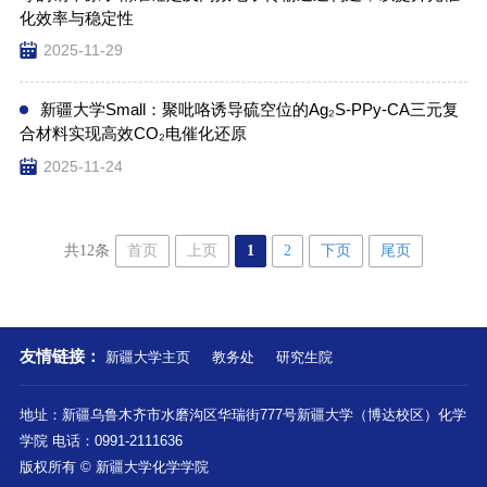
化效率与稳定性
2025-11-29
新疆大学Small：聚吡咯诱导硫空位的Ag₂S-PPy-CA三元复
合材料实现高效CO₂电催化还原
2025-11-24
首页
上页
1
2
下页
尾页
共12条
友情链接：
新疆大学主页
教务处
研究生院
地址：新疆乌鲁木齐市水磨沟区华瑞街777号新疆大学（博达校区）化学
学院 电话：0991-2111636
版权所有 © 新疆大学化学学院